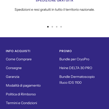
SPEDIZIONE GRATUITA
Spedizioni e resi gratuiti in tutto il territorio nazionale.
Vai
Vai
Vai
Vai
alla
alla
alla
alla
slide
slide
slide
slide
1
2
3
4
INFO ACQUISTI
PROMO
Come Comprare
Bundle per CryoPro
Consegne
Heine DELTA 30 PRO
Garanzia
Bundle Dermatoscopio
Illuco IDS 1100
Modalità di pagamento
Politica di Rimborso
Termini e Condizioni