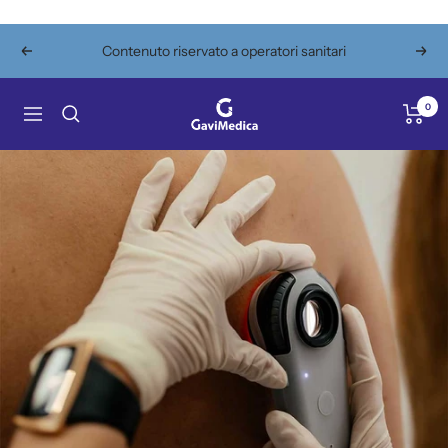
Salta
al
Contenuto riservato a operatori sanitari
Precedente
Segu
contenuto
Gavimedica
0
Navigazione