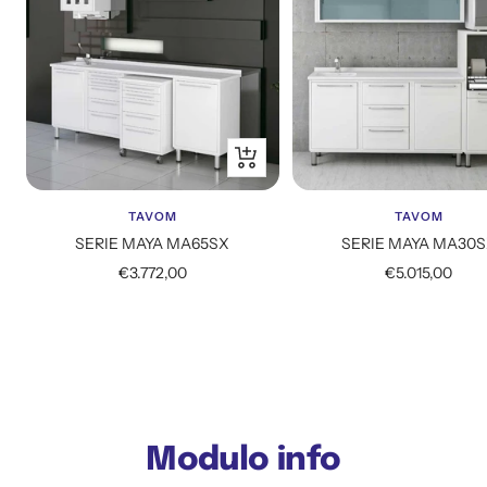
Aggiungi
al
carrello
TAVOM
TAVOM
SERIE MAYA MA65SX
SERIE MAYA MA30
Prezzo
Prezzo
€3.772,00
€5.015,00
di
di
vendita
vendita
Modulo info