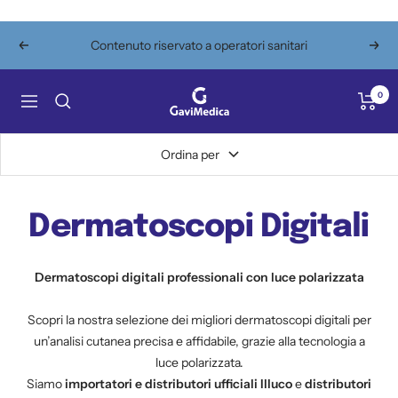
Salta
al
Contenuto riservato a operatori sanitari
Precedente
Segu
contenuto
Gavimedica
0
Navigazione
Ordina per
Dermatoscopi Digitali
Dermatoscopi digitali professionali con luce polarizzata
Scopri la nostra selezione dei migliori dermatoscopi digitali per
un’analisi cutanea precisa e affidabile, grazie alla tecnologia a
luce polarizzata.
Siamo
importatori e distributori ufficiali Illuco
e
distributori