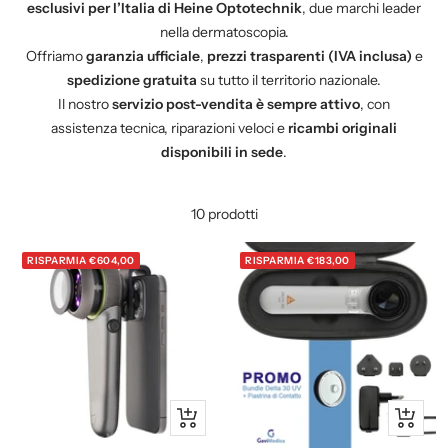
esclusivi per l’Italia di Heine Optotechnik
, due marchi leader
nella dermatoscopia.
Offriamo
garanzia ufficiale
,
prezzi trasparenti (IVA inclusa)
e
spedizione gratuita
su tutto il territorio nazionale.
Il nostro
servizio post-vendita è sempre attivo
, con
assistenza tecnica, riparazioni veloci e
ricambi originali
disponibili in sede
.
10 prodotti
RISPARMIA €604,00
RISPARMIA €183,00
Aggiungi
Aggiung
al
al