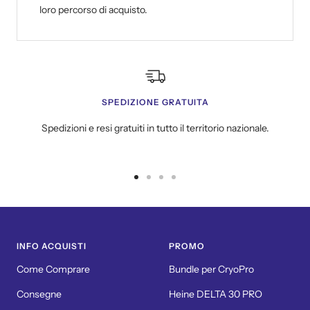
loro percorso di acquisto.
SPEDIZIONE GRATUITA
Spedizioni e resi gratuiti in tutto il territorio nazionale.
Vai
Vai
Vai
Vai
alla
alla
alla
alla
slide
slide
slide
slide
1
2
3
4
INFO ACQUISTI
PROMO
Come Comprare
Bundle per CryoPro
Consegne
Heine DELTA 30 PRO