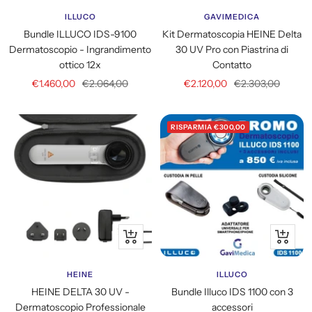
carrello
carrello
ILLUCO
GAVIMEDICA
Bundle ILLUCO IDS-9100
Kit Dermatoscopia HEINE Delta
Dermatoscopio - Ingrandimento
30 UV Pro con Piastrina di
ottico 12x
Contatto
Prezzo
Prezzo
Prezzo
Prezzo
€1.460,00
€2.064,00
€2.120,00
€2.303,00
di
regolare
di
regolare
vendita
vendita
RISPARMIA €300,00
Aggiungi
Aggiung
al
al
carrello
carrello
HEINE
ILLUCO
HEINE DELTA 30 UV -
Bundle Illuco IDS 1100 con 3
Dermatoscopio Professionale
accessori