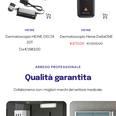
Informazioni
Aggiung
al
carrello
HEINE
HEINE
Dermatoscopio HEINE DELTA
Dermatoscopio Heine DeltaONE
20T
Prezzo
Prezzo
€970,00
€1.305,00
Prezzo
Da €1.683,00
di
regolare
di
vendita
vendita
ARREDO PROFESSIONALE
Qualità garantita
Collaboriamo con i migliori marchi del settore medicale.