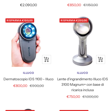
Prezzo
Prezzo
Prezzo
€2.090,00
€850,00
€1.150,00
di
di
regolare
vendita
vendita
RISPARMIA €100,00
RISPARMIA €250,00
Aggiungi
Aggiung
al
al
carrello
carrello
ILLUCO
ILLUCO
Dermatoscopio IDS 1100 - Illuco
Lente d'ingrandimento Illuco IDS
3100 Magnum+ con base di
Prezzo
Prezzo
€800,00
€900,00
ricarica inclusa
di
regolare
Prezzo
Prezzo
€750,00
€1.000,00
vendita
di
regolare
vendita